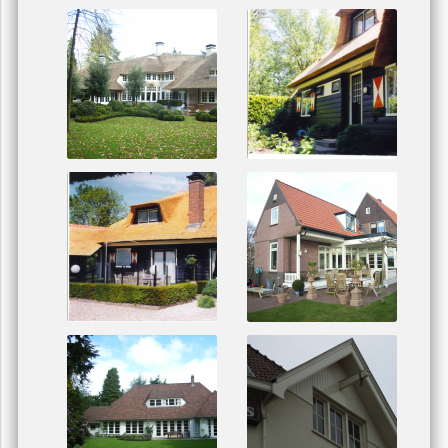
Gecertificeerd Houtrotherstel Repair-Care
U zit nu hier:
home
/
projecten
/
woonhuizen
Woonhuizen