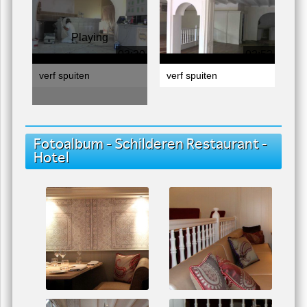
Playing
03:30
02:53
verf spuiten
verf spuiten
Fotoalbum - Schilderen Restaurant -
Hotel